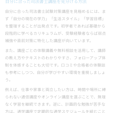
自分に合った司法書士講座を見分ける方法
無駄なく合格を目指す司法書士講座選択術
自分に合った司法書士試験対策講座を見極めるには、ま
無駄を省いた司法書士講座選択のコツ
ず「自分の現在の学力」「生活スタイル」「学習目標」
合格へ最短ルートの司法書士講座の選び方
を整理することが出発点です。初学者であれば基礎から
段階的に学べるカリキュラムが、受験経験者ならば弱点
司法書士講座おすすめ活用法で効率UP
補強や直前対策に特化した講座が向いています。
司法書士講座オンラインで学習習慣を定着
司法書士予備校社会人向け講座の特徴とは
また、講座ごとの体験講義や無料相談を活用して、講師
の教え方やテキストのわかりやすさ、フォローアップ体
初学者におすすめの司法書士試験対策法紹介
制を体感することも大切です。口コミや合格者の体験談
初学者向け司法書士講座の選び方を解説
も参考にしつつ、自分が学びやすい環境を重視しましょ
司法書士講座おすすめ初学者活用ポイント
う。
基礎力を養う司法書士通信講座の使い方
例えば、仕事や家事と両立したい方は、時間や場所に縛
初学者が注意したい司法書士講座の落とし
られない通信講座やオンライン講座を選ぶことで、無理
穴
なく学習を継続できます。逆に、計画的な勉強が苦手な
司法書士予備校ランキングで選ぶ初学者講
方は、通学講座で定期的な通学スケジュールを組むこと