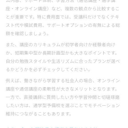
スキマ時間で学べる司法書士講座の探し方
座・オンライン講座）など、複数の観点から比較するこ
通信型司法書士試験対策の最新事情を解説
とが重要です。特に費用面では、受講料だけでなくテキ
スト代や模試費用、サポートオプションの有無による総
通信型司法書士講座のメリットと注意点
額を確認しましょう。
司法書士通信講座おすすめ最新トレンド紹
介
また、講座のカリキュラムが初学者向けか経験者向け
司法書士講座オンライン学習の進化を解説
か、短期集中型か長期計画型かも大きなポイントです。
自分の勉強スタイルや生活リズムに合ったプランが選べ
スマホ対応司法書士講座の使い方と効果
るかどうかを必ずチェックしてください。
通信講座で司法書士試験合格を目指す方法
例えば、働きながら学習する社会人の場合、オンライン
司法書士講座の費用比較で分かる最適プラン
講座や通信講座の柔軟性が大きなメリットとなります。
司法書士講座費用の比較ポイントを整理
一方で、直接講師に質問したい方や学習仲間と切磋琢磨
司法書士予備校費用と通信講座の違い解説
したい方は、通学型予備校を選ぶことでモチベーション
コスパ重視の司法書士講座選択法とは
維持につながることもあります。
司法書士講座おすすめプランの見極め方
割引制度でお得に司法書士講座を受講する