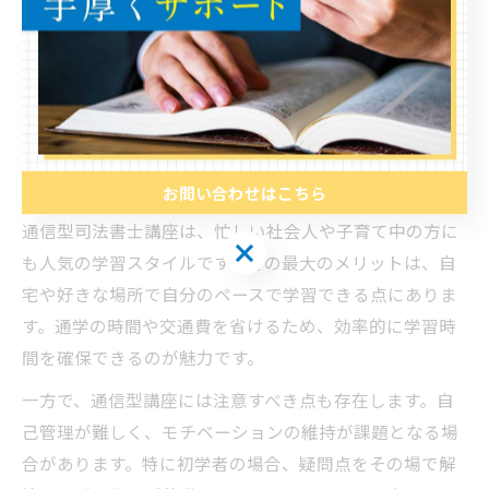
通信型司法書士試験対策の最新
事情を解説
通信型司法書士講座のメリットと注意点
お問い合わせはこちら
通信型司法書士講座は、忙しい社会人や子育て中の方に
お問い合わせはこちら
も人気の学習スタイルです。その最大のメリットは、自
宅や好きな場所で自分のペースで学習できる点にありま
す。通学の時間や交通費を省けるため、効率的に学習時
間を確保できるのが魅力です。
一方で、通信型講座には注意すべき点も存在します。自
己管理が難しく、モチベーションの維持が課題となる場
合があります。特に初学者の場合、疑問点をその場で解