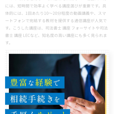
には、短時間で効率よく学べる講座選びが重要です。具
体的には、1回あたり10～20分程度の動画講義や、スマ
ートフォンで完結する教材を提供する通信講座が人気で
す。こうした講座は、司法書士 講座 フォーサイトや司法
書士 講座 LECなど、知名度の高い講座にも多く見られま
す。
また、進捗管理アプリや自動リマインダー機能付きの講
座を選ぶことで、忙しい日々の中でも計画的な学習を継
続しやすくなります。司法書士講座おすすめランキング
や実際の受講者の口コミを参考に、自分の生活リズムに
合った講座を見つけることが大切です。
一方で、短時間学習に頼りすぎると理解が浅くなるリス
クもあるため、重要ポイントのまとめや定期的な復習も
忘れずに行いましょう。合格への近道は、無理なく継続
できる学習スタイルを見つけることにあります。