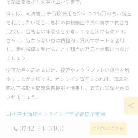
る講座を選ぶと効率が上がります。
例えば、司法書士 予備校 費用を抑えつつも質の高い講座
を利用したい場合、無料の体験講座や資料請求で内容を
比較し、合格者の体験談を参考にする方法が有効です。
さらに、分からない点は積極的に質問サポートを活用
し、添削指導を受けることで弱点の発見と克服につなげ
ましょう。
学習効率を高めるには、復習やアウトプットの機会を増
やすことが大切です。オンライン講座であれば、講義動
画の再視聴や問題演習機能を活用し、着実に知識を定着
させましょう。
司法書士講座オンラインで学習習慣を定着
近年、司法書士講座 オンラインは多くの受験生に選ばれ
0742-44-5100
ご相談はこちら
ています。オンライン学習は自宅や外出先でも自分のペ