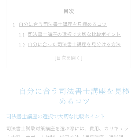
目次
自分に合う司法書士講座を見極めるコツ
司法書士講座の選択で大切な比較ポイント
自分に合った司法書士講座を見分ける方法
司法書士講座おすすめの活用術とは
司法書士試験に最適な講座の選び方解説
司法書士通信講座おすすめの特徴を整理
社会人が活用しやすい司法書士講座の選び方
自分に合う司法書士講座を見極
社会人向け司法書士講座選びの基本視点
めるコツ
仕事と両立できる司法書士講座の特徴
司法書士予備校社会人に人気の理由を分析
司法書士講座の選択で大切な比較ポイント
社会人が選ぶ司法書士講座オンライン活用
司法書士試験対策講座を選ぶ際には、費用、カリキュラ
法
ム内容、サポート体制、学習方法（通信講座・通学講