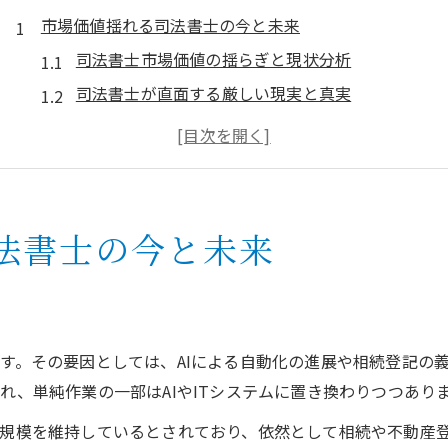
市場価値揺れる司法書士の今と未来
司法書士市場価値の揺らぎと現状分析
司法書士が直面する厳しい現実と真実
人生を変える司法書士資格の価値とは
知恵袋で語られる司法書士の評判を検証
司法書士人生狂う説と現実のギャップ
AIが迫る司法書士の役割変化を読む
法書士の今と未来
AI時代に司法書士が求められる新たな役割
司法書士は本当にAIに奪われるのかを検証
AI普及が司法書士業務に与える影響とは
す。その要因としては、AIによる自動化の進展や相続登記の
司法書士業務自動化の現実と今後の課題
れ、単純作業の一部はAIやITシステムに置き換わりつつあり
AIと司法書士の共存がもたらす可能性
規模を維持しているとされており、依然として相続や不動産
就職難の現実が示す司法書士の課題