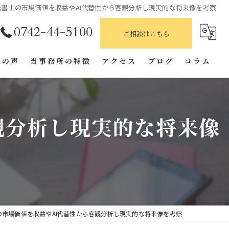
法書士の市場価値を収益やAI代替性から客観分析し現実的な将来像を考察
0742-44-5100
ご相談はこちら
様の声
当事務所の特徴
アクセス
ブログ
コラム
相続
行政書士
観分析し現実的な将来像
遺言書
登記
家族信託
の市場価値を収益やAI代替性から客観分析し現実的な将来像を考察