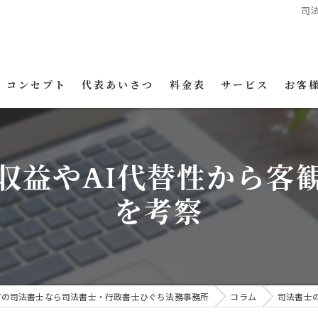
司
コンセプト
代表あいさつ
料金表
サービス
お客
収益やAI代替性から客
を考察
市の司法書士なら司法書士・行政書士ひぐち法務事務所
コラム
司法書士