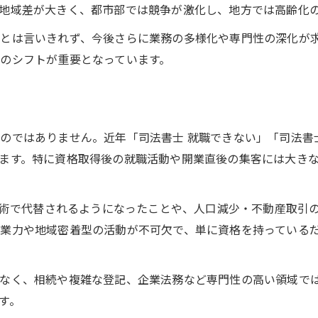
地域差が大きく、都市部では競争が激化し、地方では高齢化
司法書士就職難の背景と現実的な対策
とは言いきれず、今後さらに業務の多様化や専門性の深化が求
司法書士就職できない理由と市場の動向
のシフトが重要となっています。
厳しい現実を乗り越える司法書士の選択肢
50代司法書士の就職可能性と現状分析
司法書士やめたほうがいい説の真相解説
廃業リスクと向き合う司法書士人生
のではありません。近年「司法書士 就職できない」「司法書
ます。特に資格取得後の就職活動や開業直後の集客には大きな
司法書士廃業の現実とリスク要因を探る
司法書士廃業しました体験談に学ぶ教訓
食いっぱぐれ回避のための司法書士戦略
T技術で代替されるようになったことや、人口減少・不動産取引
業力や地域密着型の活動が不可欠で、単に資格を持っている
厳しい現実下で司法書士が生き残る方法
司法書士人生の転換点と廃業リスク対策
なく、相続や複雑な登記、企業法務など専門性の高い領域で
収入と市場規模で見る司法書士の真実
す。
司法書士の収入実態と市場規模の現状解説