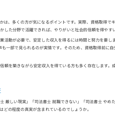
市場価値を決める司法書士の経済的側面
司法書士の売上と収益性を客観的に評価
安定収入とリスクのバランスを司法書士で考える
かは、多くの方が気になるポイントです。実際、資格取得で
かした分野で活躍できれば、やりがいと社会的信頼を得やす
司法書士資格が人生設計に与える影響とは
現実的な将来設計を司法書士資格で描く
業活動が必要で、安定した収入を得るには時間と努力を要し
司法書士資格で実現する現実的なキャリア設計
の声も一部で見られるのが実情です。そのため、資格取得前に
資格取得が将来の市場価値につながる理由
司法書士人生を安定させる将来設計のコツ
信頼を築きながら安定収入を得ている方も多く存在します。
お問い合わせはこちら
お問い合わせはこちら
転職やセカンドキャリアで活きる司法書士の強み
今後も司法書士で食べていける条件とは何か
証
書士 厳しい現実」「司法書士 就職できない」「司法書士 や
はどの程度の真実が含まれているのでしょうか。